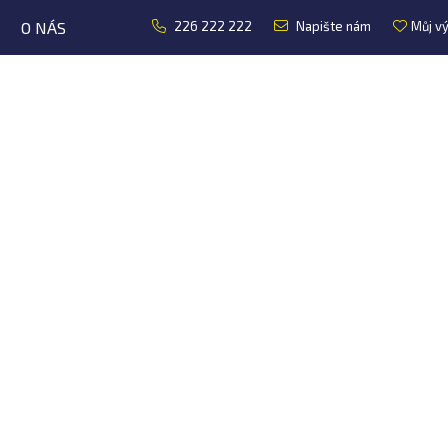
O NÁS
226 222 222
napište nám
Můj v