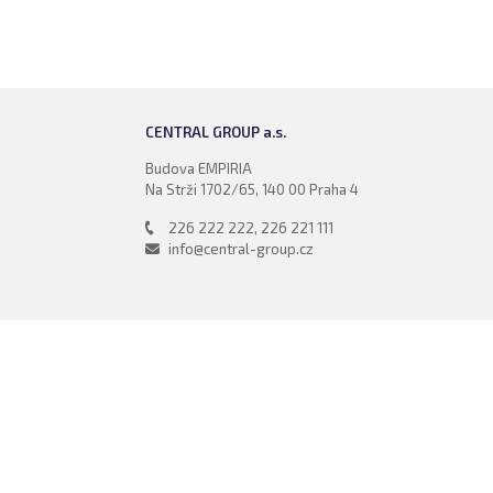
CENTRAL GROUP
a.s.
Budova EMPIRIA
Na Strži 1702/65, 140 00 Praha 4
226 222 222
,
226 221 111
info@central-group.cz
© Alma Career Czechia
Webovou stránku stránku pro klienta vytvořila a provozuje Alma