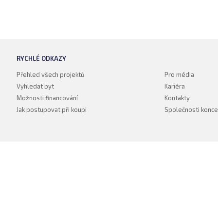
RYCHLÉ ODKAZY
Přehled všech projektů
Pro média
Vyhledat byt
Kariéra
Možnosti financování
Kontakty
Jak postupovat při koupi
Společnosti konce
Nahlásit nezák
Reklama na por
 s.r.o. Vizuální podoba webové stránky může být rovněž předmětem autorsk
 Career Czechia s.r.o., IČO 26441381, se sídlem Menclova 2538/2, Libeň, 18