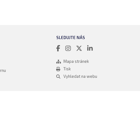
SLEDUJTE NÁS
Mapa stránek
Tisk
rnu
Vyhledat na webu
onný obsah
Nastavení cookies
Transparentnost
tálech Alma Career
Zásady ochrany soukromí
Podmínky používání
ých práv třetích stran
0 00 Praha 8, sp. zn. C 82484 vedená u Městského soudu v Praze.