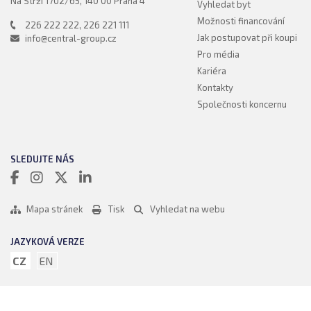
Na Strži 1702/65, 140 00 Praha 4
Vyhledat byt
Možnosti financování
226 222 222
,
226 221 111
Jak postupovat při koupi
info@central-group.cz
Pro média
Kariéra
Kontakty
Společnosti koncernu
SLEDUJTE NÁS
Mapa stránek
Tisk
Vyhledat na webu
JAZYKOVÁ VERZE
CZ
EN